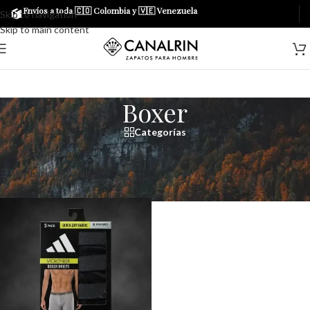
Envíos a toda 🇨🇴 Colombia y 🇻🇪 Venezuela
Skip to navigation
Skip to main content
Boxer
Categorías
Inicio
/
Boxer
Mostrando el único resultado
Ver barra lateral