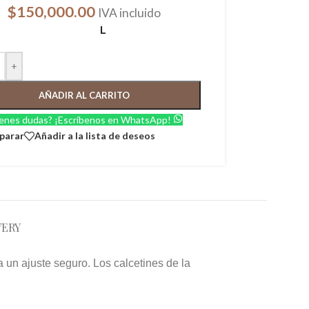
$
150,000.00
IVA incluido
L
+
AÑADIR AL CARRITO
enes dudas? ¡Escríbenos en WhatsApp!
parar
Añadir a la lista de deseos
VERY
un ajuste seguro. Los calcetines de la