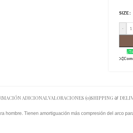
SIZE
-
¿Ti
Com
RMACIÓN ADICIONAL
VALORACIONES (0)
SHIPPING & DELI
ara hombre. Tienen amortiguación más compresión del arco para 