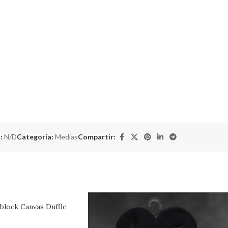
:
N/D
Categoría:
Medias
Compartir:
lock Canvas Duffle