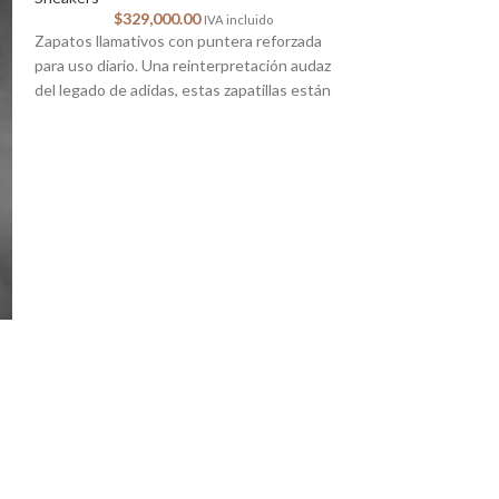
$
329,000.00
IVA incluido
Zapatos llamativos con puntera reforzada
para uso diario. Una reinterpretación audaz
del legado de adidas, estas zapatillas están
diseñadas para
Flag Stripe Logo
Bolsos
$
350,
Bolso unisex Tomm
amplio espacio pa
diarios, nuestra b