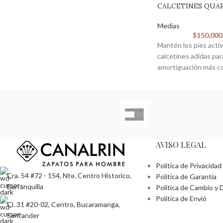
CALCETINES QUA
Medias
$
150,000
Mantén los pies acti
calcetines adidas pa
amortiguación más co
un ajuste
AVISO LEGAL
Política de Privacidad
Cra. 54 #72 - 154, Nte. Centro Historico,
Política de Garantía
Barranquilla
Política de Cambio y 
Política de Envió
Cl. 31 #20-02, Centro, Bucaramanga,
Santander