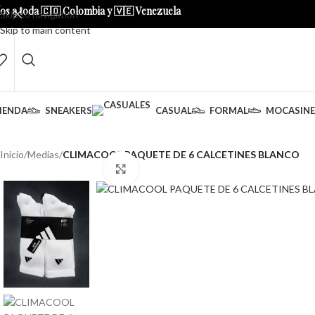
os a toda 🇨🇴 Colombia y 🇻🇪 Venezuela
Skip to navigation
Skip to main content
IENDA
SNEAKERS
CASUAL
FORMAL
MOCASINE
Inicio
/
Medias
/
CLIMACOOL PAQUETE DE 6 CALCETINES BLANCO
Clic para ampliar