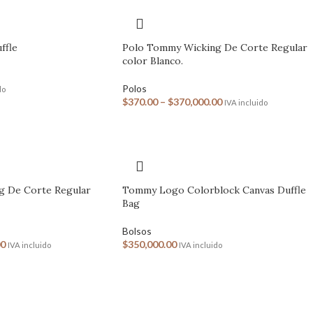
ffle
Polo Tommy Wicking De Corte Regular
color Blanco.
Polos
do
$
370.00
–
$
370,000.00
IVA incluido
g De Corte Regular
Tommy Logo Colorblock Canvas Duffle
Bag
Bolsos
00
$
350,000.00
IVA incluido
IVA incluido