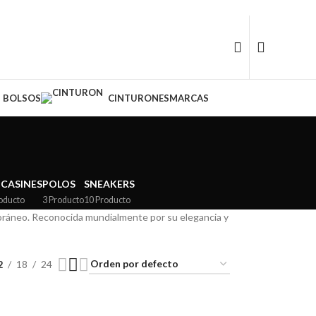
BOLSOS
CINTURONES
MARCAS
CASINES
POLOS
SNEAKERS
oducto
3 Producto
10 Producto
oráneo. Reconocida mundialmente por su elegancia y
2
18
24