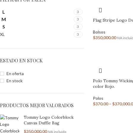
L
3
M
3
Flag Stripe Logo Du
S
3
Bolsos
XL
3
$
350,000.00
IVA inclui
ESTADO EN STOCK
En oferta
En stock
Polo Tommy Wickin
color Rojo.
Polos
$
370.00
–
$
370,000.
PRODUCTOS MEJOR VALORADOS
Tommy Logo Colorblock
Canvas Duffle Bag
$
350,000.00
IVA incluido