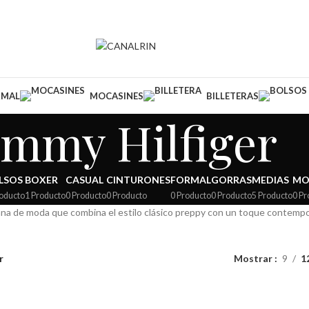
RMAL
MOCASINES
BILLETERAS
mmy Hilfiger
LSOS
BOXER
CASUAL
CINTURONES
FORMAL
GORRAS
MEDIAS
MO
roducto
1 Producto
0 Producto
0 Producto
0 Producto
0 Producto
5 Producto
0 Pr
ana de moda que combina el estilo clásico preppy con un toque contemp
r
Mostrar
9
1