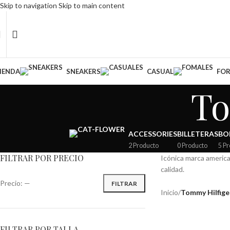
Skip to navigation
Skip to main content
os a toda 🇨🇴 Colombia y 🇻🇪 Venezuela
IENDA
SNEAKERS
CASUAL
FO
To
ACCESSORIES
BILLETERAS
BO
2 Producto
0 Producto
5 P
FILTRAR POR PRECIO
Icónica marca americ
calidad.
Precio:
—
FILTRAR
Inicio
/
Tommy Hilfige
FILTRAR POR TALLA