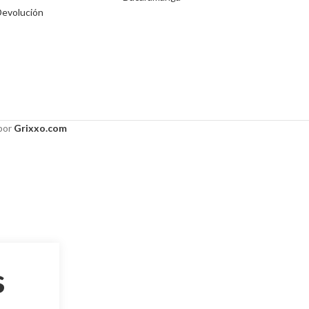
Devolución
 por
Grixxo.com